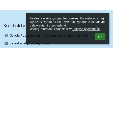
Ta strona wykorzystuje pliki cookies. Korzystając z niej 
wyrażasz zgodę na ich używanie, zgodnie z aktualnymi 
Kontakty
ustawieniami przeglądarki.

Więcej informacji znajdziesz w 
Polityce prywatności
.
Szkoła Podstawowa nr 2 w Legnicy, ul. Głogowska 50
OK
sekretariat@sp2.legnica.eu
sekretariat@sp2.legnica.eu
sekretariat@sp2.legnica.eu
768623812
Legnica, ul. Głogowska 50
59-220 Legnica
Poland
Linki
Webmaster
Wsparcie techniczne