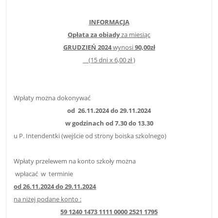
INFORMACJA
Opłata za obiady
za miesiąc
GRUDZIEŃ 2024
wynosi
90,00zł
(15 dni x 6,00 zł )
Wpłaty można dokonywać
od
26.11.2024
do
29.11.2024
w godzinach od 7.30 do 13.30
u P. Intendentki (wejście od strony boiska szkolnego)
Wpłaty przelewem na konto szkoły można
wpłacać w
terminie
od 26.11.2024
do 29.11.2024
na niżej podane konto :
59 1240 1473 1111
0000 2521 1795