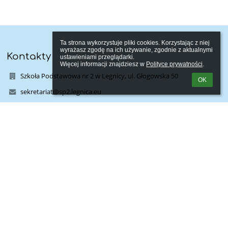
Ta strona wykorzystuje pliki cookies. Korzystając z niej 
wyrażasz zgodę na ich używanie, zgodnie z aktualnymi 
Kontakty
ustawieniami przeglądarki.

Więcej informacji znajdziesz w 
Polityce prywatności
.
Szkoła Podstawowa nr 2 w Legnicy, ul. Głogowska 50
OK
sekretariat@sp2.legnica.eu
sekretariat@sp2.legnica.eu
sekretariat@sp2.legnica.eu
768623812
Legnica, ul. Głogowska 50
59-220 Legnica
Poland
Linki
Webmaster